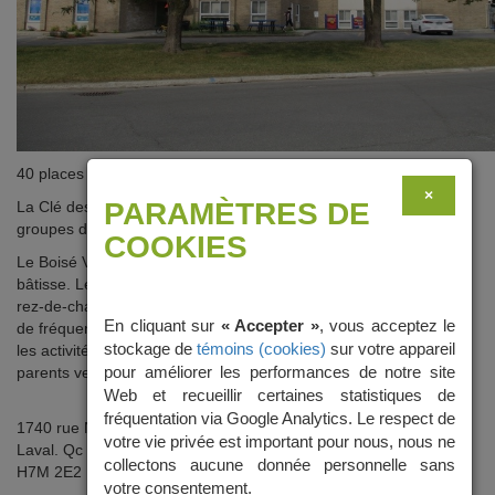
40 places
×
PARAMÈTRES DE
La Clé des champs accueille les enfants de 4-5 ans. Il compte 4
groupes d’enfants réparties selon leur âge au 30 septembre.
COOKIES
Le Boisé Vimont et La Clé des champs se situent dans la même
bâtisse. Les enfants quittent le Boisé Vimont et, descendent au
rez-de-chaussée à la Clé des champs, pour leur dernière année
En cliquant sur
« Accepter »
, vous acceptez le
de fréquentation. Lors de cette dernière année, nous accentuons
stockage de
témoins (cookies)
sur votre appareil
les activités de préparation à la maternelle et soutenons les
pour améliorer les performances de notre site
parents vers le passage à l’école.
Web et recueillir certaines statistiques de
fréquentation via Google Analytics. Le respect de
1740 rue Neuville
votre vie privée est important pour nous, nous ne
Laval. Qc
collectons aucune donnée personnelle sans
H7M 2E2
votre consentement.